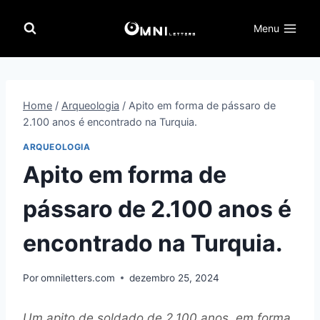
Pular
para
Menu
o
Conteúdo
Home
/
Arqueologia
/
Apito em forma de pássaro de
2.100 anos é encontrado na Turquia.
ARQUEOLOGIA
Apito em forma de
pássaro de 2.100 anos é
encontrado na Turquia.
Por
omniletters.com
dezembro 25, 2024
Um apito de soldado de 2.100 anos, em forma