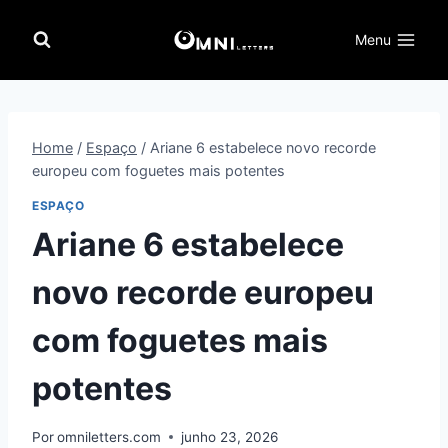
Pular
para
Menu
o
Conteúdo
Home
/
Espaço
/
Ariane 6 estabelece novo recorde
europeu com foguetes mais potentes
ESPAÇO
Ariane 6 estabelece
novo recorde europeu
com foguetes mais
potentes
Por
omniletters.com
junho 23, 2026