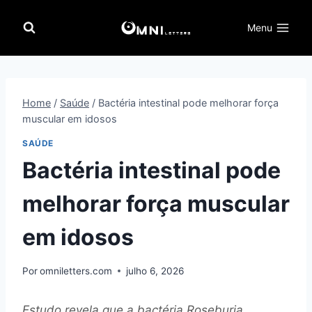
Pular
para
Menu
o
Conteúdo
Home
/
Saúde
/
Bactéria intestinal pode melhorar força
muscular em idosos
SAÚDE
Bactéria intestinal pode
melhorar força muscular
em idosos
Por
omniletters.com
julho 6, 2026
Estudo revela que a bactéria Roseburia