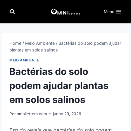
Pular
para
Menu
o
Conteúdo
Home
/
Meio Ambiente
/
Bactérias do solo podem ajudar
plantas em solos salinos
MEIO AMBIENTE
Bactérias do solo
podem ajudar plantas
em solos salinos
Por
omniletters.com
junho 29, 2026
Estudo revela que bactérias do solo podem