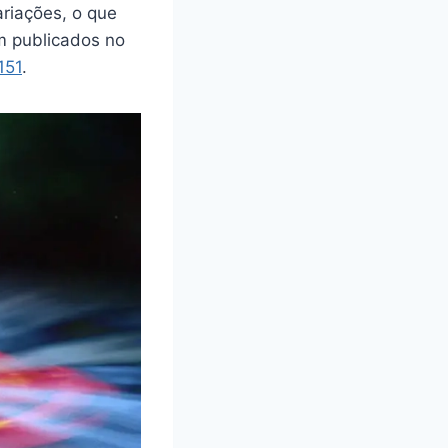
riações, o que
am publicados no
151
.