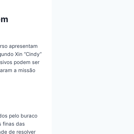
em
erso apresentam
gundo Xin “Cindy”
ssivos podem ser
izaram a missão
dos pelo buraco
s finas das
ade de resolver