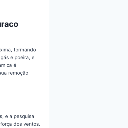
uraco
oxima, formando
gás e poeira, e
âmica é
 sua remoção
s, e a pesquisa
força dos ventos.