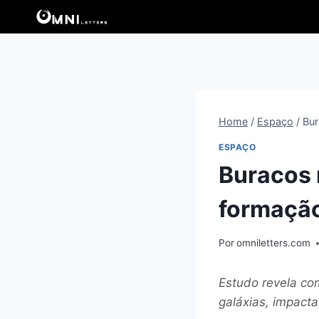
Pular
para
o
Conteúdo
Home
/
Espaço
/
Bur
ESPAÇO
Buracos 
formação
Por
omniletters.com
Estudo revela co
galáxias, impact