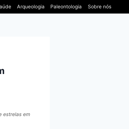
aúde
Arqueologia
Paleontologia
Sobre nós
m
e estrelas em