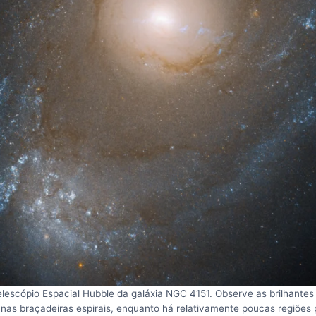
lescópio Espacial Hubble da galáxia NGC 4151. Observe as brilhantes 
 nas braçadeiras espirais, enquanto há relativamente poucas regiões 