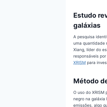
Estudo re
galáxias
A pesquisa ident
uma quantidade r
Xiang, líder do 
responsáveis por 
XRISM
para inves
Método de
O uso do XRISM p
negro na galáxia
emissões, algo q