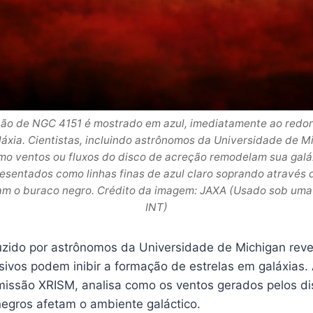
ção de NGC 4151 é mostrado em azul, imediatamente ao redor
láxia. Cientistas, incluindo astrônomos da Universidade de M
o ventos ou fluxos do disco de acreção remodelam sua galáx
esentados como linhas finas de azul claro soprando através
am o buraco negro. Crédito da imagem: JAXA (Usado sob uma
INT)
ido por astrônomos da Universidade de Michigan reve
ivos podem inibir a formação de estrelas em galáxias.
 missão XRISM, analisa como os ventos gerados pelos d
egros afetam o ambiente galáctico.