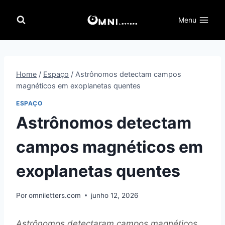
Pular
para
Menu
o
Conteúdo
Home
/
Espaço
/
Astrônomos detectam campos
magnéticos em exoplanetas quentes
ESPAÇO
Astrônomos detectam
campos magnéticos em
exoplanetas quentes
Por
omniletters.com
junho 12, 2026
Astrônomos detectaram campos magnéticos