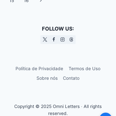
da
Página
15
16
FORMA
DE
Página
Seguinte
GLADIADOR.
FOLLOW US:
Política de Privacidade
Termos de Uso
Sobre nós
Contato
Copyright © 2025 Omni Letters ‧ All rights
reserved.