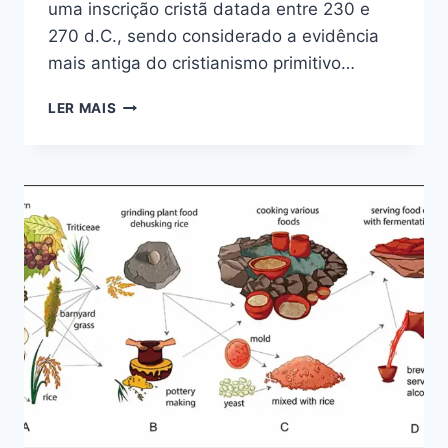
uma inscrição cristã datada entre 230 e
270 d.C., sendo considerado a evidência
mais antiga do cristianismo primitivo…
A
LER MAIS
EVIDÊNCIA
MAIS
ANTIGA
DO
CRISTIANISMO
NOS
ALPES.