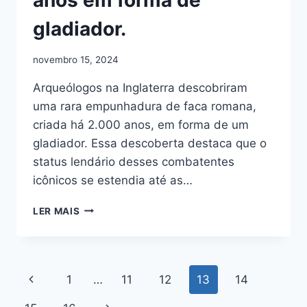
gladiador.
novembro 15, 2024
Arqueólogos na Inglaterra descobriram
uma rara empunhadura de faca romana,
criada há 2.000 anos, em forma de um
gladiador. Essa descoberta destaca que o
status lendário desses combatentes
icônicos se estendia até as…
CABO
LER MAIS
DE
FACA
DE
2.000
Navegação
Página
1
…
11
12
13
14
ANOS
EM
Anterior