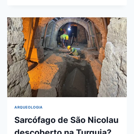
CERVEJA
DE
ARROZ
DE
10.000
ANOS
ENCONTRADOS
NA
CHINA.
ARQUEOLOGIA
Sarcófago de São Nicolau
descoberto na Turquia?