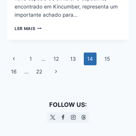
encontrado em Kincumber, representa um
importante achado para…
FÓSSIL
LER MAIS
DE
ANFÍBIO
RARO
É
Navegação
Página
1
…
12
13
14
15
ENCONTRADO
NA
da
Anterior
Página
16
…
22
AUSTRÁLIA
Página
Seguinte
FOLLOW US: