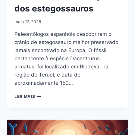
dos estegossauros
maio 17, 2026
Paleontólogos espanhóis descobriram o
crânio de estegossauro melhor preservado
jamais encontrado na Europa. O fóssil,
pertencente à espécie Dacentrurus
armatus, foi localizado em Riodeva, na
região de Teruel, e data de
aproximadamente 150…
CRÂNIO
LER MAIS
DE
150
MILHÕES
DE
ANOS
REDEFINE