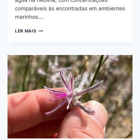
comparáveis às encontradas em ambientes
marinhos….
PESQUISADORES
LER MAIS
DESCOBREM
BACTÉRIAS
EM
GOTÍCULAS
DE
NEBLINA