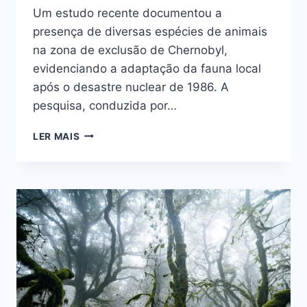
Um estudo recente documentou a
presença de diversas espécies de animais
na zona de exclusão de Chernobyl,
evidenciando a adaptação da fauna local
após o desastre nuclear de 1986. A
pesquisa, conduzida por…
ESTUDO
LER MAIS
REVELA
FAUNA
PRÓSPERA
NA
ZONA
DE
EXCLUSÃO
DE
CHERNOBYL