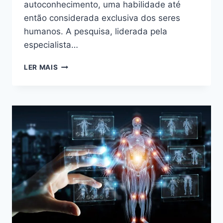
autoconhecimento, uma habilidade até
então considerada exclusiva dos seres
humanos. A pesquisa, liderada pela
especialista…
BALEIAS
LER MAIS
BELUGA
MOSTRAM
SINAIS
DE
INTELIGÊNCIA
AVANÇADA