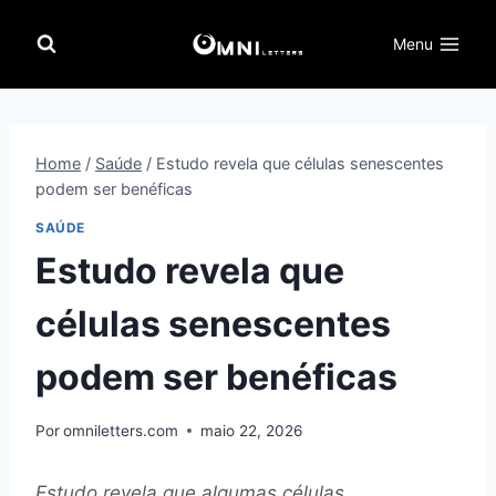
Pular
para
Menu
o
Conteúdo
Home
/
Saúde
/
Estudo revela que células senescentes
podem ser benéficas
SAÚDE
Estudo revela que
células senescentes
podem ser benéficas
Por
omniletters.com
maio 22, 2026
Estudo revela que algumas células