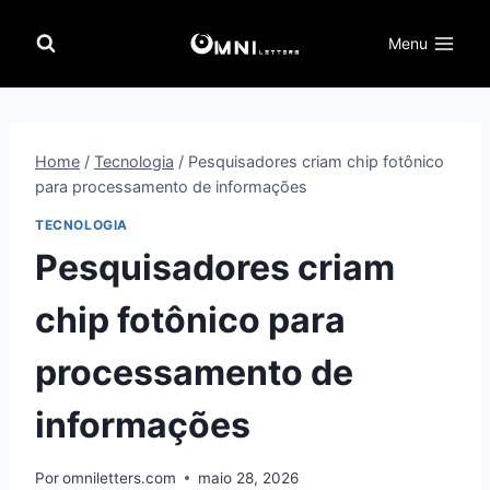
Pular
para
Menu
o
Conteúdo
Home
/
Tecnologia
/
Pesquisadores criam chip fotônico
para processamento de informações
TECNOLOGIA
Pesquisadores criam
chip fotônico para
processamento de
informações
Por
omniletters.com
maio 28, 2026