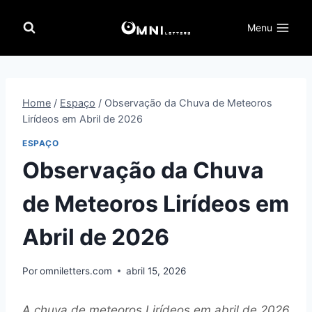
Pular
para
Menu
o
Conteúdo
Home
/
Espaço
/
Observação da Chuva de Meteoros
Lirídeos em Abril de 2026
ESPAÇO
Observação da Chuva
de Meteoros Lirídeos em
Abril de 2026
Por
omniletters.com
abril 15, 2026
A chuva de meteoros Lirídeos em abril de 2026