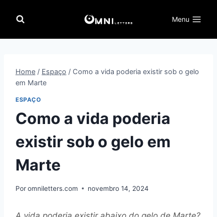
Pular
para
Menu
o
Conteúdo
Home
/
Espaço
/
Como a vida poderia existir sob o gelo
em Marte
ESPAÇO
Como a vida poderia
existir sob o gelo em
Marte
Por
omniletters.com
novembro 14, 2024
A vida poderia existir abaixo do gelo de Marte?