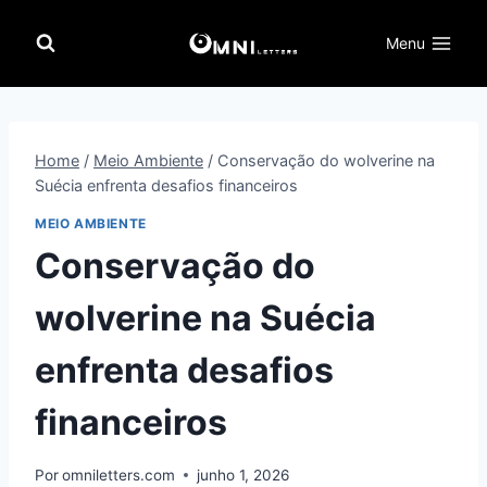
Pular
para
Menu
o
Conteúdo
Home
/
Meio Ambiente
/
Conservação do wolverine na
Suécia enfrenta desafios financeiros
MEIO AMBIENTE
Conservação do
wolverine na Suécia
enfrenta desafios
financeiros
Por
omniletters.com
junho 1, 2026