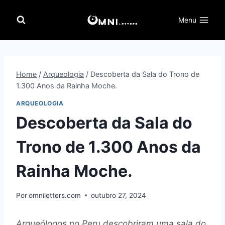
Pular
para
Menu
o
Conteúdo
Home
/
Arqueologia
/
Descoberta da Sala do Trono de
1.300 Anos da Rainha Moche.
ARQUEOLOGIA
Descoberta da Sala do
Trono de 1.300 Anos da
Rainha Moche.
Por
omniletters.com
outubro 27, 2024
Arqueólogos no Peru descobriram uma sala do