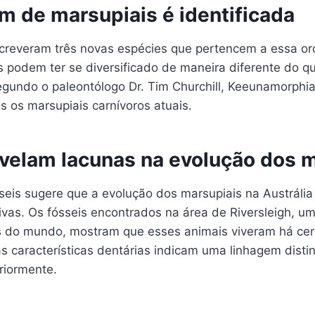
m de marsupiais é identificada
screveram três novas espécies que pertencem a essa o
s podem ter se diversificado de maneira diferente do q
egundo o paleontólogo Dr. Tim Churchill, Keeunamorphia
s os marsupiais carnívoros atuais.
evelam lacunas na evolução dos 
sseis sugere que a evolução dos marsupiais na Austráli
tivas. Os fósseis encontrados na área de Riversleigh, u
os do mundo, mostram que esses animais viveram há cer
s características dentárias indicam uma linhagem disti
riormente.