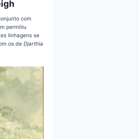
eigh
 conjunto com
em permitiu
tes linhagens se
com os de
Djarthia