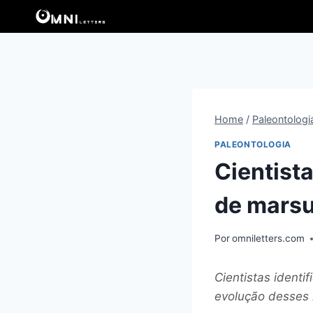
Pular
para
o
Conteúdo
Home
/
Paleontologi
PALEONTOLOGIA
Cientist
de marsu
Por
omniletters.com
Cientistas ident
evolução desses 