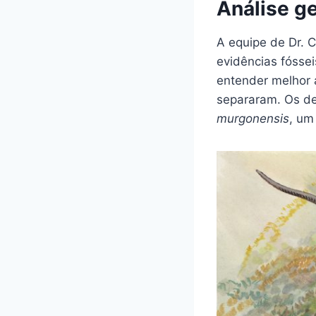
Análise ge
A equipe de Dr. C
evidências fóssei
entender melhor 
separaram. Os d
murgonensis
, um