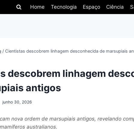
Home
Tecnologia
Espaço
Ciência
S
a
/
Cientistas descobrem linhagem desconhecida de marsupiais an
as descobrem linhagem desc
piais antigos
junho 30, 2026
ificam nova ordem de marsupiais antigos, revelando co
mamíferos australianos.