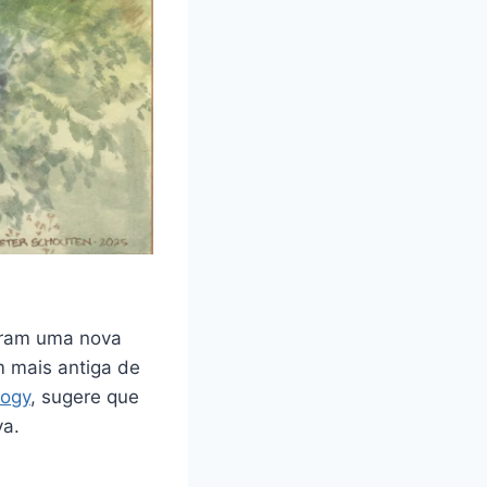
aram uma nova
 mais antiga de
logy
, sugere que
va.