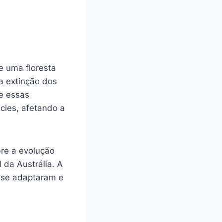
e uma floresta
a extinção dos
ue essas
écies, afetando a
re a evolução
 da Austrália. A
 se adaptaram e