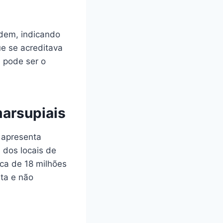
rdem, indicando
ue se acreditava
 pode ser o
marsupiais
a apresenta
m dos locais de
ca de 18 milhões
nta e não