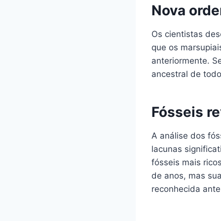
Nova orde
Os cientistas de
que os marsupiai
anteriormente. S
ancestral de todo
Fósseis r
A análise dos fó
lacunas significa
fósseis mais ric
de anos, mas sua
reconhecida ante