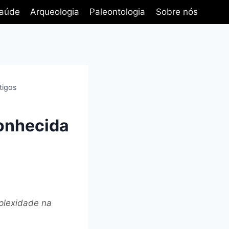
aúde
Arqueologia
Paleontologia
Sobre nós
tigos
onhecida
mplexidade na