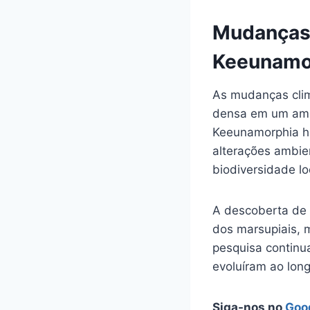
Mudanças 
Keeunamo
As mudanças clim
densa em um ambi
Keeunamorphia há
alterações ambien
biodiversidade lo
A descoberta de
dos marsupiais, 
pesquisa continu
evoluíram ao lon
Siga-nos no
Goo