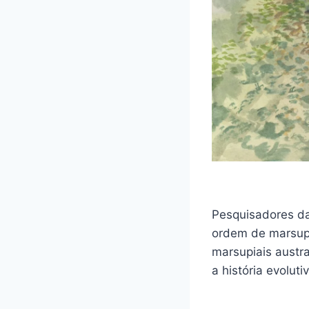
Pesquisadores da
ordem de marsupi
marsupiais austr
a história evolu