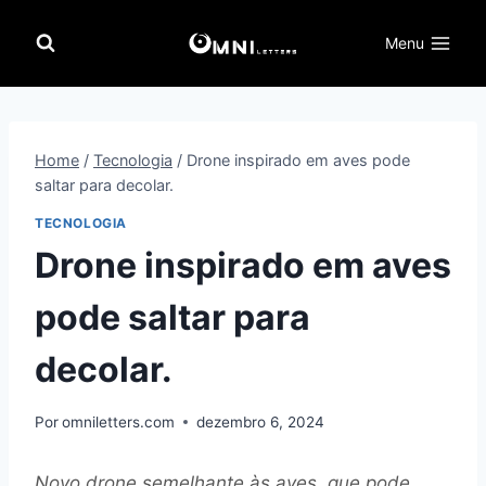
Pular
para
Menu
o
Conteúdo
Home
/
Tecnologia
/
Drone inspirado em aves pode
saltar para decolar.
TECNOLOGIA
Drone inspirado em aves
pode saltar para
decolar.
Por
omniletters.com
dezembro 6, 2024
Novo drone semelhante às aves, que pode