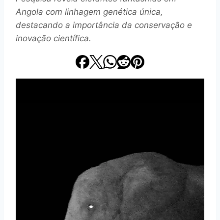
Angola com linhagem genética única,
destacando a importância da conservação e
inovação científica.