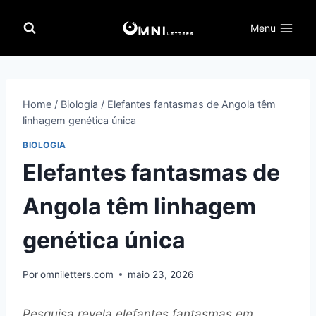
Pular
para
Menu
o
Conteúdo
Home
/
Biologia
/
Elefantes fantasmas de Angola têm
linhagem genética única
BIOLOGIA
Elefantes fantasmas de
Angola têm linhagem
genética única
Por
omniletters.com
maio 23, 2026
Pesquisa revela elefantes fantasmas em