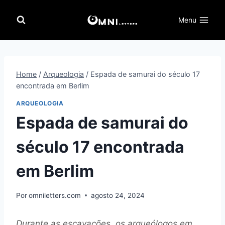
Pular
para
Menu
o
Conteúdo
Home
/
Arqueologia
/
Espada de samurai do século 17
encontrada em Berlim
ARQUEOLOGIA
Espada de samurai do
século 17 encontrada
em Berlim
Por
omniletters.com
agosto 24, 2024
Durante as escavações, os arqueólogos em