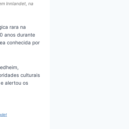
m Innlandet, na
ica rara na
0 anos durante
rea conhecida por
redheim,
idades culturais
e alertou os
ndet