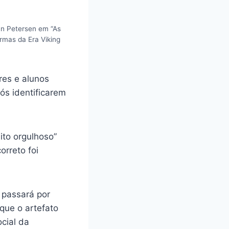
an Petersen em “As
armas da Era Viking
res e alunos
ós identificarem
ito orgulhoso”
rreto foi
 passará por
que o artefato
ocial da