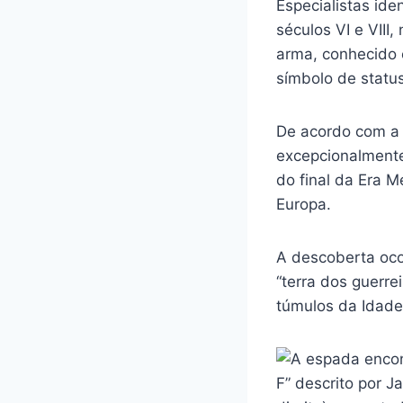
Especialistas id
séculos VI e VIII
arma, conhecido 
símbolo de status
De acordo com a a
excepcionalmente
do final da Era M
Europa.
A descoberta oco
“terra dos guerrei
túmulos da Idade