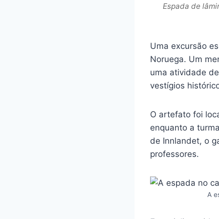
Espada de lâmi
Uma excursão esc
Noruega. Um men
uma atividade de
vestígios históric
O artefato foi lo
enquanto a turma
de Innlandet, o g
professores.
A e