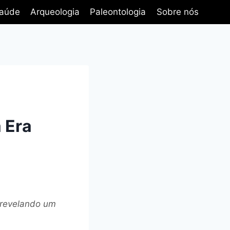
aúde
Arqueologia
Paleontologia
Sobre nós
 Era
 revelando um