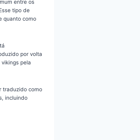
omum entre os
 Esse tipo de
te quanto como
tá
oduzido por volta
 vikings pela
er traduzido como
s, incluindo