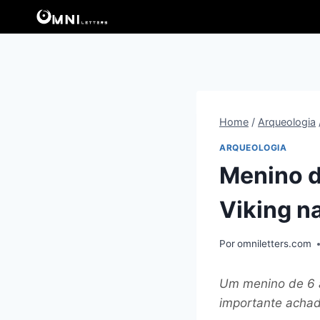
Pular
para
o
Conteúdo
Home
/
Arqueologia
ARQUEOLOGIA
Menino d
Viking n
Por
omniletters.com
Um menino de 6 
importante achado