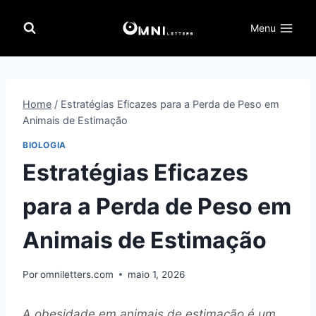
Pular
para
Menu
o
Conteúdo
Home
/
Estratégias Eficazes para a Perda de Peso em
Animais de Estimação
BIOLOGIA
Estratégias Eficazes
para a Perda de Peso em
Animais de Estimação
Por
omniletters.com
maio 1, 2026
A obesidade em animais de estimação é um