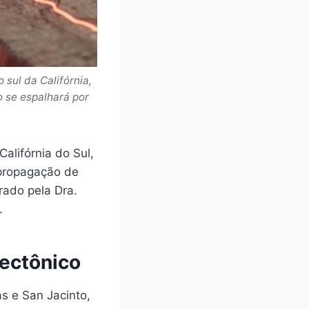
sul da Califórnia,
o se espalhará por
alifórnia do Sul,
a propagação de
rado pela Dra.
.
tectônico
s e San Jacinto,