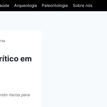
aúde
Arqueologia
Paleontologia
Sobre nós
rnia
rítico em
ando riscos para