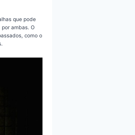
falhas que pode
a por ambas. O
 passados, como o
s.