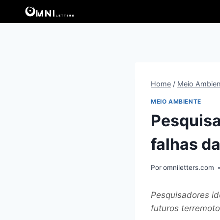
Pular
para
o
Conteúdo
Home
/
Meio Ambien
MEIO AMBIENTE
Pesquisa
falhas da
Por
omniletters.com
Pesquisadores ide
futuros terremoto