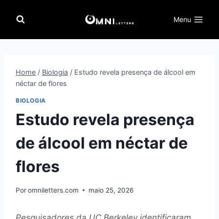
Pular
para
Menu
o
Conteúdo
Home
/
Biologia
/
Estudo revela presença de álcool em
néctar de flores
BIOLOGIA
Estudo revela presença
de álcool em néctar de
flores
Por
omniletters.com
maio 25, 2026
Pesquisadores da UC Berkeley identificaram