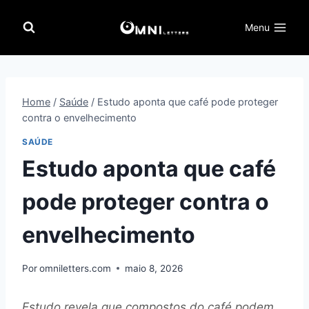
Pular
para
Menu
o
Conteúdo
Home
/
Saúde
/
Estudo aponta que café pode proteger
contra o envelhecimento
SAÚDE
Estudo aponta que café
pode proteger contra o
envelhecimento
Por
omniletters.com
maio 8, 2026
Estudo revela que compostos do café podem