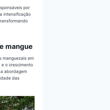
esponsáveis por
 intensificação
 transformando
de mangue
os manguezais em
 e o crescimento
e a abordagem
idade das