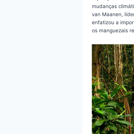
mudanças climáti
van Maanen, líde
enfatizou a impo
os manguezais r