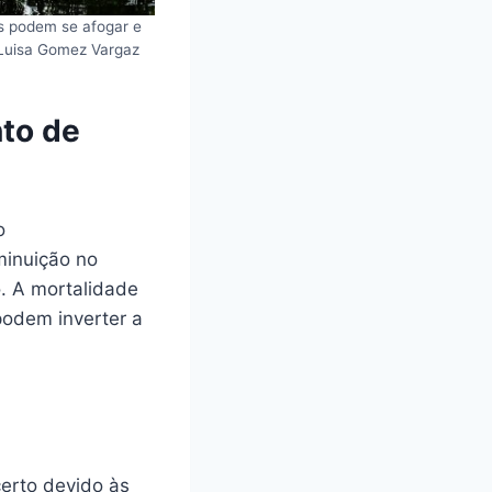
s podem se afogar e
 Luisa Gomez Vargaz
to de
o
minuição no
. A mortalidade
podem inverter a
erto devido às