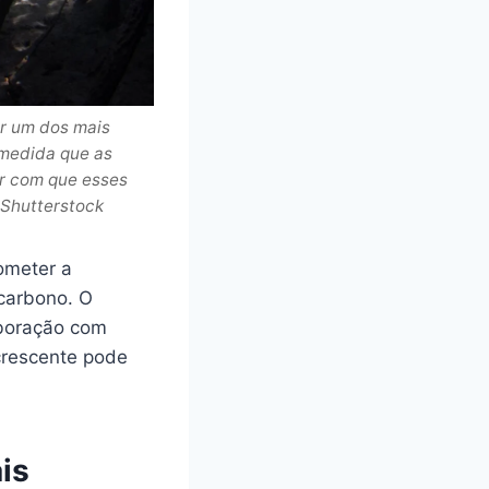
r um dos mais
 medida que as
er com que esses
 Shutterstock
ometer a
carbono. O
aboração com
crescente pode
is