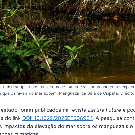
terística típica das paisagens de manguezais, mas podem se expandir
 que os níveis do mar sobem. Manguezal da Baía de Cispata. Crédito
 estudo foram publicados na revista
Earth’s Future
e po
s do link
DOI: 10.1029/2025EF006984
. A pesquisa cont
 impactos da elevação do mar sobre os manguezais e 
nças climáticas.