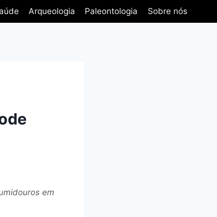
aúde
Arqueologia
Paleontologia
Sobre nós
pode
sumidouros em