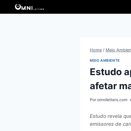
Pular
para
o
Conteúdo
Home
/
Meio Ambien
MEIO AMBIENTE
Estudo a
afetar m
Por
omniletters.com
Estudo revela qu
emissores de car