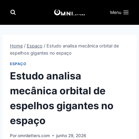
Pular
para
Menu
o
Conteúdo
Home
/
Espaço
/
Estudo analisa mecânica orbital de
espelhos gigantes no espaço
ESPAÇO
Estudo analisa
mecânica orbital de
espelhos gigantes no
espaço
Por
omniletters.com
junho 29, 2026