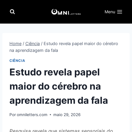
Pular
para
Menu
o
Conteúdo
Home
/
Ciência
/
Estudo revela papel maior do cérebro
na aprendizagem da fala
CIÊNCIA
Estudo revela papel
maior do cérebro na
aprendizagem da fala
Por
omniletters.com
maio 29, 2026
Pesquisa revela que sistemas sensoriais do