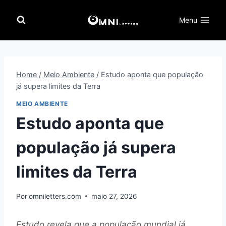
Pular
para
Menu
o
Conteúdo
Home
/
Meio Ambiente
/
Estudo aponta que população
já supera limites da Terra
MEIO AMBIENTE
Estudo aponta que
população já supera
limites da Terra
Por
omniletters.com
maio 27, 2026
Estudo revela que a população mundial já