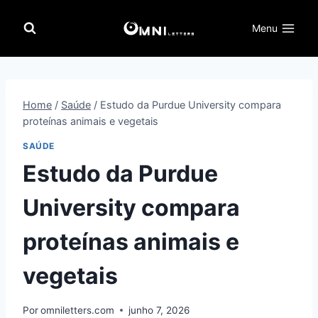
Pular
para
Menu
o
Conteúdo
Home
/
Saúde
/
Estudo da Purdue University compara
proteínas animais e vegetais
SAÚDE
Estudo da Purdue
University compara
proteínas animais e
vegetais
Por
omniletters.com
junho 7, 2026