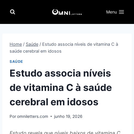
Pular
para
Menu
o
Conteúdo
Home
/
Saúde
/
Estudo associa níveis de vitamina C à
saúde cerebral em idosos
SAÚDE
Estudo associa níveis
de vitamina C à saúde
cerebral em idosos
Por
omniletters.com
junho 19, 2026
Estudo revela que níveis baixos de vitamina C