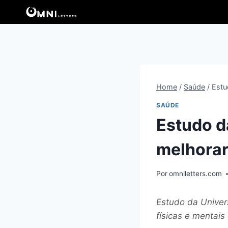
Pular
para
o
Conteúdo
Home
/
Saúde
/
Estu
SAÚDE
Estudo d
melhorar
Por
omniletters.com
Estudo da Univer
físicas e mentai