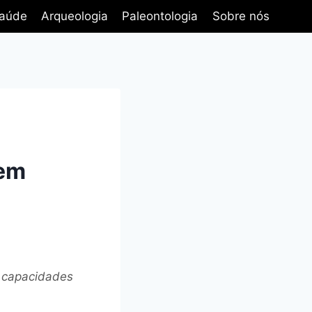
aúde
Arqueologia
Paleontologia
Sobre nós
dem
s capacidades