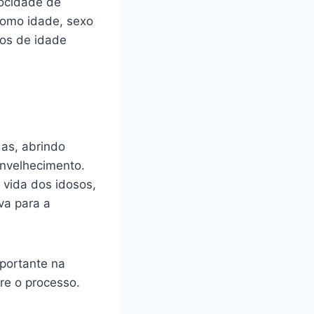
locidade de
como idade, sexo
pos de idade
as, abrindo
envelhecimento.
 vida dos idosos,
va para a
portante na
re o processo.