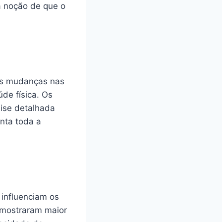
a noção de que o
 as mudanças nas
de física. Os
lise detalhada
onta toda a
influenciam os
 mostraram maior