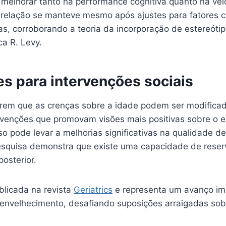
 melhorar tanto na performance cognitiva quanto na ve
relação se manteve mesmo após ajustes para fatores 
as, corroborando a teoria da incorporação de estereóti
ca R. Levy.
es para intervenções sociais
em que as crenças sobre a idade podem ser modificad
rvenções que promovam visões mais positivas sobre o 
o pode levar a melhorias significativas na qualidade de
squisa demonstra que existe uma capacidade de reser
posterior.
blicada na revista
Geriatrics
e representa um avanço im
nvelhecimento, desafiando suposições arraigadas sob