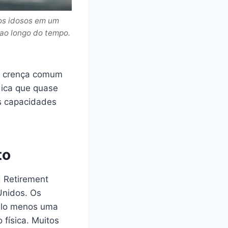
os idosos em um
 ao longo do tempo.
 a crença comum
dica que quase
s capacidades
to
d Retirement
Unidos. Os
elo menos uma
física. Muitos