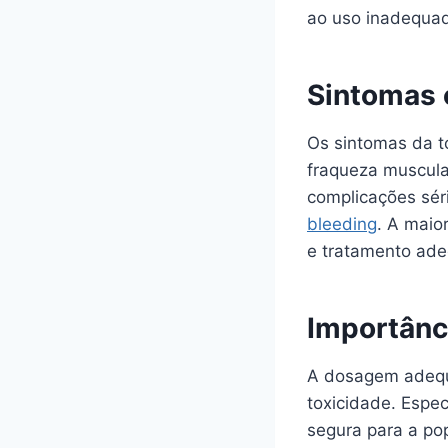
ao uso inadequa
Sintomas 
Os sintomas da t
fraqueza muscula
complicações séri
bleeding
. A maio
e tratamento ade
Importân
A dosagem adequa
toxicidade. Espe
segura para a po