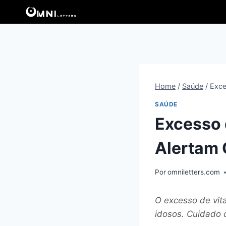
Pular
para
o
Conteúdo
Home
/
Saúde
/
Exce
SAÚDE
Excesso 
Alertam 
Por
omniletters.com
O excesso de vit
idosos. Cuidado