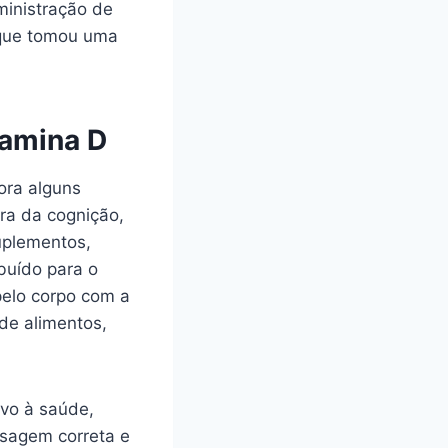
ministração de
 que tomou uma
tamina D
ora alguns
ra da cognição,
uplementos,
buído para o
pelo corpo com a
 de alimentos,
ivo à saúde,
osagem correta e