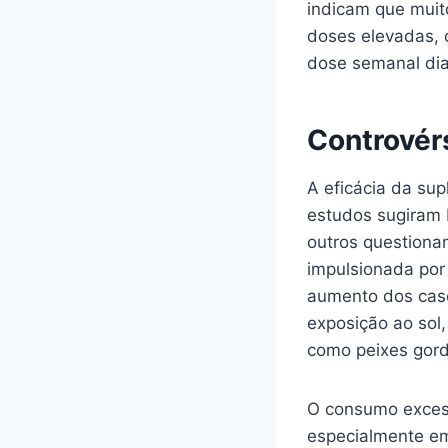
indicam que muit
doses elevadas,
dose semanal di
Controvér
A eficácia da su
estudos sugiram 
outros questiona
impulsionada por 
aumento dos cas
exposição ao sol,
como peixes gordu
O consumo excess
especialmente em