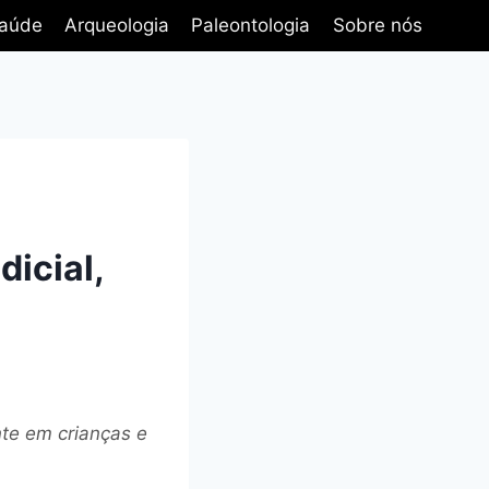
aúde
Arqueologia
Paleontologia
Sobre nós
icial,
nte em crianças e