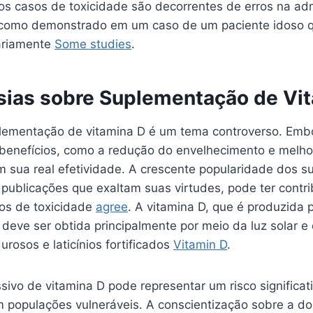
os casos de toxicidade são decorrentes de erros na ad
 como demonstrado em um caso de um paciente idoso
ariamente
Some studies
.
sias sobre Suplementação de Vi
plementação de vitamina D é um tema controverso. Emb
benefícios, como a redução do envelhecimento e melho
m sua real efetividade. A crescente popularidade dos s
publicações que exaltam suas virtudes, pode ter contri
os de toxicidade
agree
. A vitamina D, que é produzida 
 deve ser obtida principalmente por meio da luz solar e
rosos e laticínios fortificados
Vitamin D
.
ivo de vitamina D pode representar um risco significat
 populações vulneráveis. A conscientização sobre a d