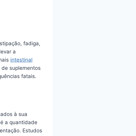
stipação, fadiga,
levar a
inais
intestinal
so de suplementos
uências fatais.
iados à sua
 é a quantidade
mentação. Estudos