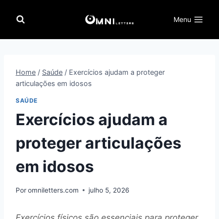
Pular
para
Menu
o
Conteúdo
Home
/
Saúde
/
Exercícios ajudam a proteger
articulações em idosos
SAÚDE
Exercícios ajudam a
proteger articulações
em idosos
Por
omniletters.com
julho 5, 2026
Exercícios físicos são essenciais para proteger