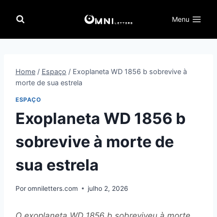
Pular
para
Menu
o
Conteúdo
Home
/
Espaço
/
Exoplaneta WD 1856 b sobrevive à
morte de sua estrela
ESPAÇO
Exoplaneta WD 1856 b
sobrevive à morte de
sua estrela
Por
omniletters.com
julho 2, 2026
O exoplaneta WD 1856 b sobreviveu à morte