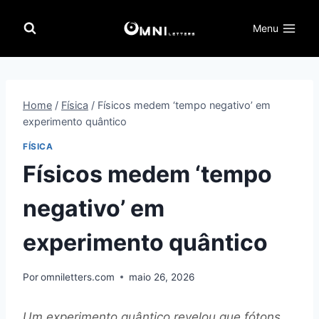
Pular
para
Menu
o
Conteúdo
Home
/
Física
/
Físicos medem ‘tempo negativo’ em
experimento quântico
FÍSICA
Físicos medem ‘tempo
negativo’ em
experimento quântico
Por
omniletters.com
maio 26, 2026
Um experimento quântico revelou que fótons