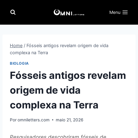
Pular
para
Menu
o
Conteúdo
Home
/
Fósseis antigos revelam origem de vida
complexa na Terra
BIOLOGIA
Fósseis antigos revelam
origem de vida
complexa na Terra
Por
omniletters.com
maio 21, 2026
Pesquisadores descobriram fósseis de