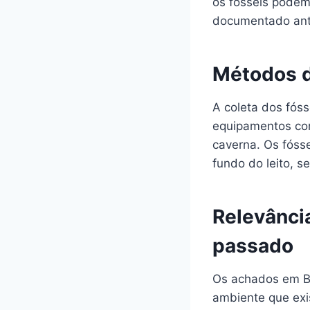
os fósseis podem 
documentado ante
Métodos d
A coleta dos fóss
equipamentos como
caverna. Os fóss
fundo do leito, 
Relevânci
passado
Os achados em Be
ambiente que exis