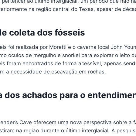
pertencer ao último interglacial, um período que não ha
riormente na região central do Texas, apesar de déca
e coleta dos fósseis
eis foi realizada por Moretti e o caverna local John Youn
 óculos de mergulho e snorkel para explorar o leito do
eis foram encontrados de forma acessível, apenas send
sem a necessidade de escavação em rochas.
a dos achados para o entendime
nder’s Cave oferecem uma nova perspectiva sobre a f
tiram na região durante o último interglacial. A pesqui