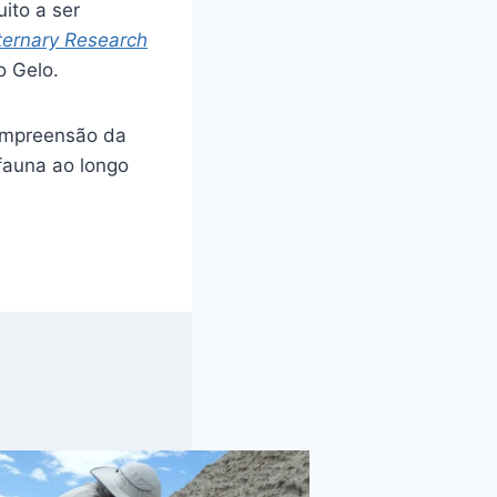
ito a ser
ernary Research
o Gelo.
ompreensão da
fauna ao longo