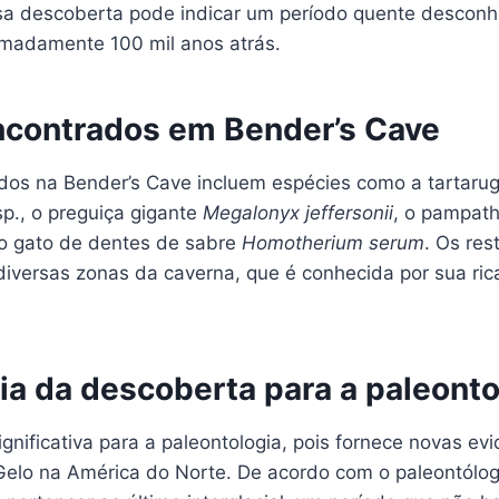
a descoberta pode indicar um período quente desconhe
madamente 100 mil anos atrás.
ncontrados em Bender’s Cave
ados na Bender’s Cave incluem espécies como a tartaru
p., o preguiça gigante
Megalonyx jeffersonii
, o pampat
o gato de dentes de sabre
Homotherium serum
. Os res
iversas zonas da caverna, que é conhecida por sua ric
ia da descoberta para a paleonto
gnificativa para a paleontologia, pois fornece novas ev
Gelo na América do Norte. De acordo com o paleontólog