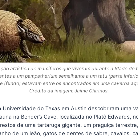
ção artística de mamíferos que viveram durante a Idade do G
ntes a um pampatherium semelhante a um tatu (parte inferi
te (fundo) estavam entre os encontrados em uma caverna aqu
Crédito da imagem: Jaime Chirinos.
a Universidade do Texas em Austin descobriram uma v
auna na Bender’s Cave, localizada no Platô Edwards, n
restos de uma tartaruga gigante, um preguiça terrestre
anho de um leão, gatos de dentes de sabre, cavalos, c