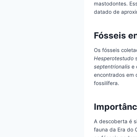
mastodontes. Ess
datado de aproxi
Fósseis e
Os fósseis colet
Hesperotestudo
s
septentrionalis
e 
encontrados em d
fossilífera.
Importânc
A descoberta é si
fauna da Era do 