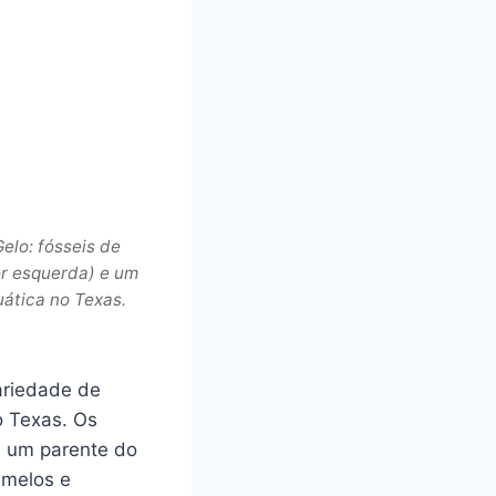
elo: fósseis de
or esquerda) e um
ática no Texas.
ariedade de
o Texas. Os
, um parente do
amelos e