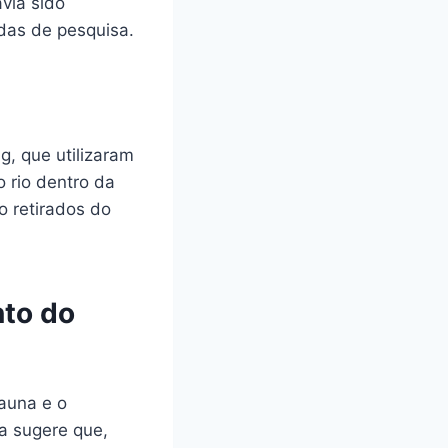
via sido
das de pesquisa.
g, que utilizaram
 rio dentro da
o retirados do
nto do
auna e o
sa sugere que,