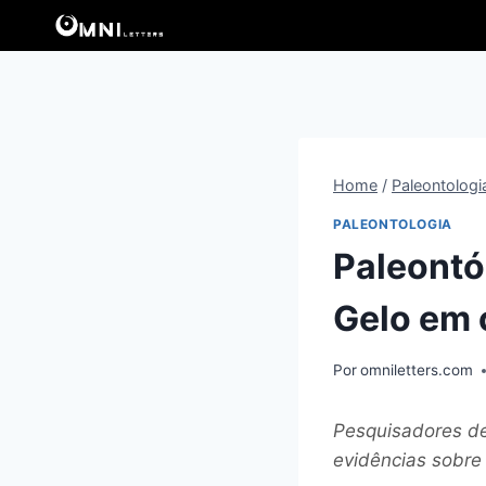
Pular
para
o
Conteúdo
Home
/
Paleontologi
PALEONTOLOGIA
Paleontó
Gelo em 
Por
omniletters.com
Pesquisadores de
evidências sobre