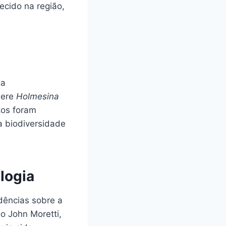
cido na região,
ga
here
Holmesina
tos foram
a biodiversidade
logia
idências sobre a
o John Moretti,