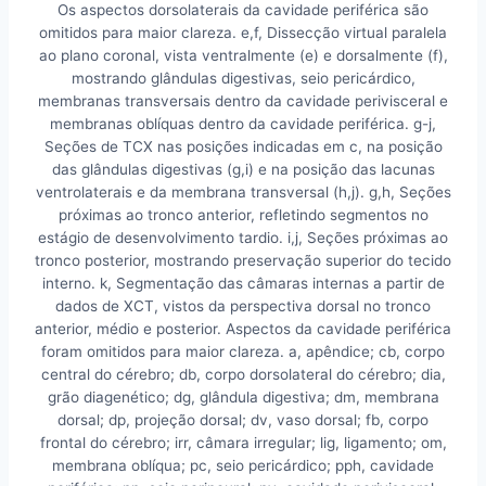
Os aspectos dorsolaterais da cavidade periférica são
omitidos para maior clareza. e,f, Dissecção virtual paralela
ao plano coronal, vista ventralmente (e) e dorsalmente (f),
mostrando glândulas digestivas, seio pericárdico,
membranas transversais dentro da cavidade perivisceral e
membranas oblíquas dentro da cavidade periférica. g-j,
Seções de TCX nas posições indicadas em c, na posição
das glândulas digestivas (g,i) e na posição das lacunas
ventrolaterais e da membrana transversal (h,j). g,h, Seções
próximas ao tronco anterior, refletindo segmentos no
estágio de desenvolvimento tardio. i,j, Seções próximas ao
tronco posterior, mostrando preservação superior do tecido
interno. k, Segmentação das câmaras internas a partir de
dados de XCT, vistos da perspectiva dorsal no tronco
anterior, médio e posterior. Aspectos da cavidade periférica
foram omitidos para maior clareza. a, apêndice; cb, corpo
central do cérebro; db, corpo dorsolateral do cérebro; dia,
grão diagenético; dg, glândula digestiva; dm, membrana
dorsal; dp, projeção dorsal; dv, vaso dorsal; fb, corpo
frontal do cérebro; irr, câmara irregular; lig, ligamento; om,
membrana oblíqua; pc, seio pericárdico; pph, cavidade