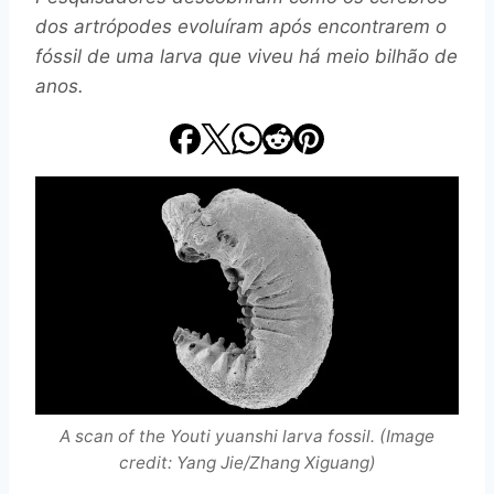
dos artrópodes evoluíram após encontrarem o
fóssil de uma larva que viveu há meio bilhão de
anos.
A scan of the Youti yuanshi larva fossil. (Image
credit: Yang Jie/Zhang Xiguang)