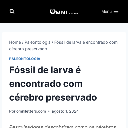
Pular
para
Menu
o
Conteúdo
Home
/
Paleontologia
/
Fóssil de larva é encontrado com
cérebro preservado
PALEONTOLOGIA
Fóssil de larva é
encontrado com
cérebro preservado
Por
omniletters.com
agosto 1, 2024
Pesquisadores descobriram como os cérebros