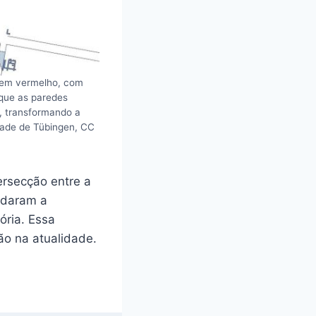
o em vermelho, com
 que as paredes
, transformando a
dade de Tübingen, CC
ersecção entre a
oldaram a
ória. Essa
xão na atualidade.