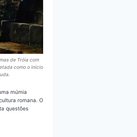
amas de Tróia com
etada como o início
auda.
 uma múmia
 cultura romana. O
ta questões