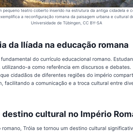
 pequeno teatro coberto inserido na estrutura da antiga cidadela e co
 exemplifica a reconfiguração romana da paisagem urbana e cultural do
Universidade de Tübingen, CC BY-SA
ia da Ilíada na educação romana
te fundamental do currículo educacional romano. Estuda
 utilizando-a como referência em discursos e debates
a que cidadãos de diferentes regiões do império compa
facilitando a comunicação e a troca cultural entre div
 destino cultural no Império Ro
 romano, Tróia se tornou um destino cultural significati