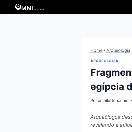
Pular
para
o
Conteúdo
Home
/
Arqueologia
ARQUEOLOGIA
Fragment
egípcia 
Por
omniletters.com
Arqueólogos des
revelando a influ