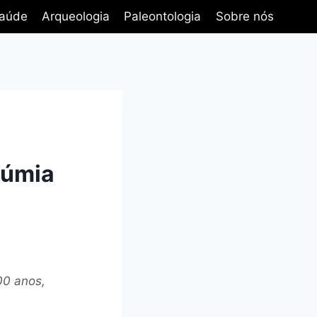
aúde
Arqueologia
Paleontologia
Sobre nós
múmia
00 anos,