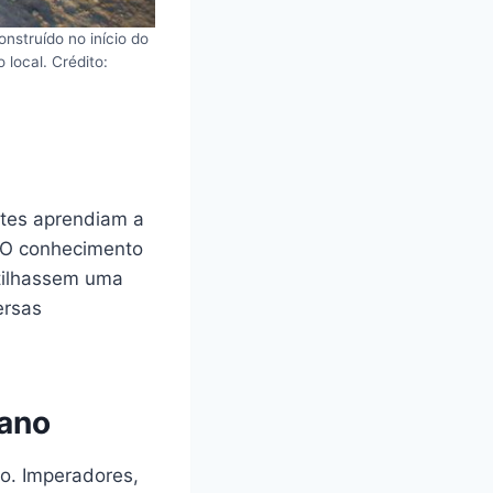
nstruído no início do
 local. Crédito:
ntes aprendiam a
. O conhecimento
rtilhassem uma
ersas
mano
vo. Imperadores,