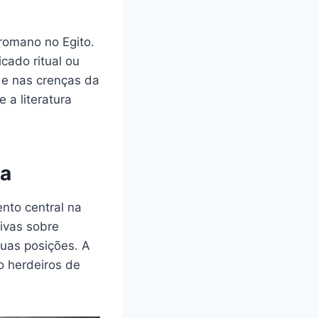
romano no Egito.
cado ritual ou
 e nas crenças da
 a literatura
ga
nto central na
tivas sobre
 suas posições. A
o herdeiros de