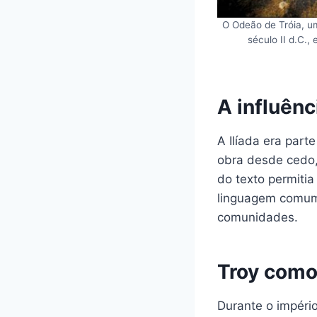
O Odeão de Tróia, um
século II d.C.,
A influênc
A Ilíada era par
obra desde cedo,
do texto permiti
linguagem comum, 
comunidades.
Troy como
Durante o império