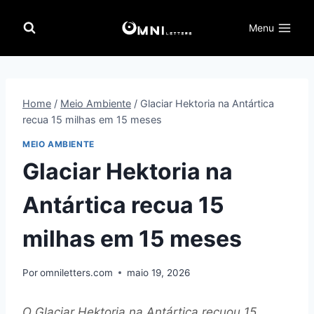
Pular
para
Menu
o
Conteúdo
Home
/
Meio Ambiente
/
Glaciar Hektoria na Antártica
recua 15 milhas em 15 meses
MEIO AMBIENTE
Glaciar Hektoria na
Antártica recua 15
milhas em 15 meses
Por
omniletters.com
maio 19, 2026
O Glaciar Hektoria na Antártica recuou 15