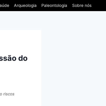
aúde
Arqueologia
Paleontologia
Sobre nós
ssão do
o riscos