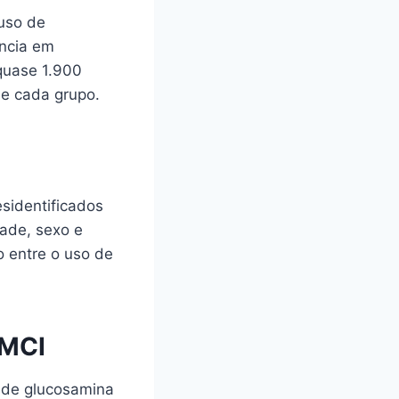
uso de
ncia em
quase 1.900
e cada grupo.
esidentificados
dade, sexo e
o entre o uso de
 MCI
 de glucosamina