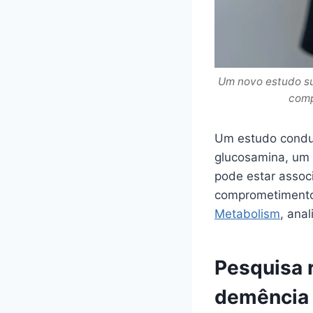
Um novo estudo su
comp
Um estudo conduz
glucosamina, um 
pode estar assoc
comprometimento 
Metabolism
, ana
Pesquisa 
demência