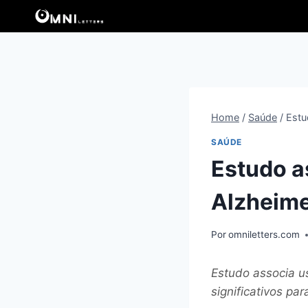
Pular
para
o
Conteúdo
Home
/
Saúde
/
Estu
SAÚDE
Estudo a
Alzheim
Por
omniletters.com
Estudo associa u
significativos pa