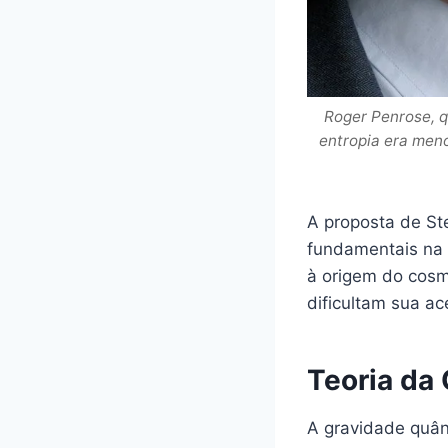
Roger Penrose, q
entropia era men
A proposta de St
fundamentais na f
à origem do cosmo
dificultam sua a
Teoria da
A gravidade quânt