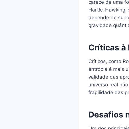
carece de uma f
Hartle-Hawking, s
depende de supos
gravidade quânti
Críticas 
Críticos, como R
entropia é mais 
validade das apr
universo real não
fragilidade das 
Desafios 
Um dos principai