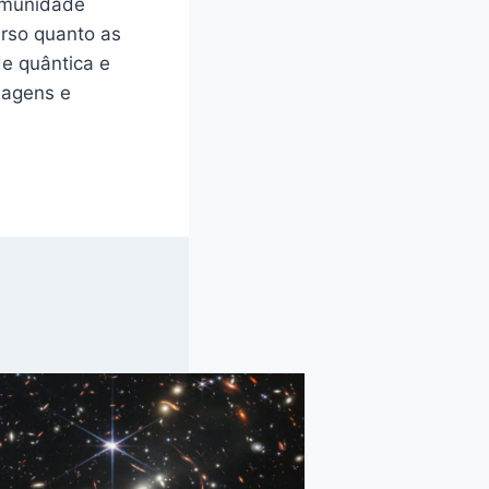
omunidade
erso quanto as
de quântica e
dagens e