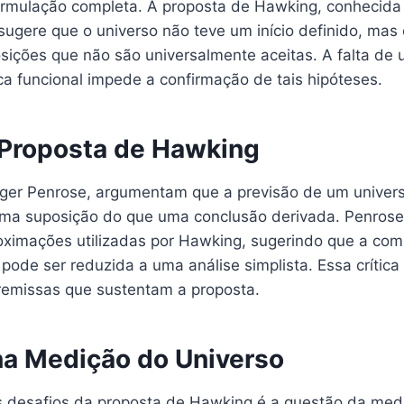
ormulação completa. A proposta de Hawking, conhecid
ugere que o universo não teve um início definido, mas 
ições que não são universalmente aceitas. A falta de 
ca funcional impede a confirmação de tais hipóteses.
à Proposta de Hawking
oger Penrose, argumentam que a previsão de um universo
uma suposição do que uma conclusão derivada. Penrose
oximações utilizadas por Hawking, sugerindo que a co
 pode ser reduzida a uma análise simplista. Essa crítica
premissas que sustentam a proposta.
na Medição do Universo
s desafios da proposta de Hawking é a questão da med