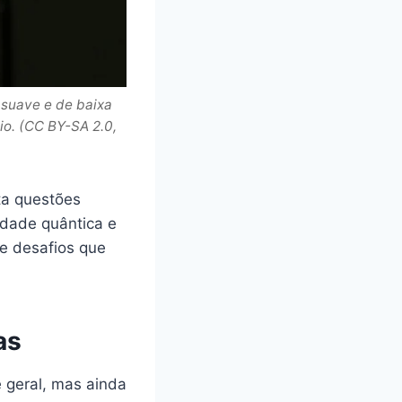
 suave e de baixa
o. (CC BY-SA 2.0,
ta questões
idade quântica e
 e desafios que
as
e geral, mas ainda