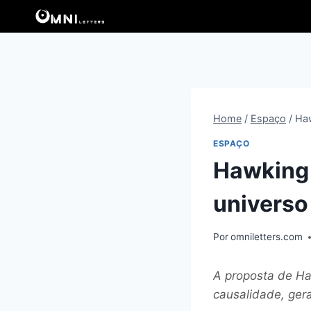
Pular
para
o
Conteúdo
Home
/
Espaço
/
Haw
ESPAÇO
Hawking 
universo
Por
omniletters.com
A proposta de Ha
causalidade, ger