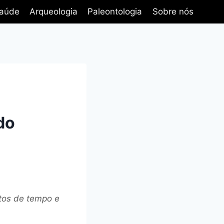
aúde
Arqueologia
Paleontologia
Sobre nós
do
tos de tempo e