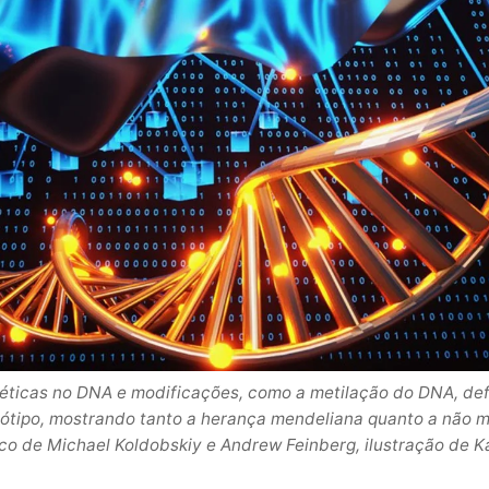
éticas no DNA e modificações, como a metilação do DNA, de
nótipo, mostrando tanto a herança mendeliana quanto a não m
ico de Michael Koldobskiy e Andrew Feinberg, ilustração de K