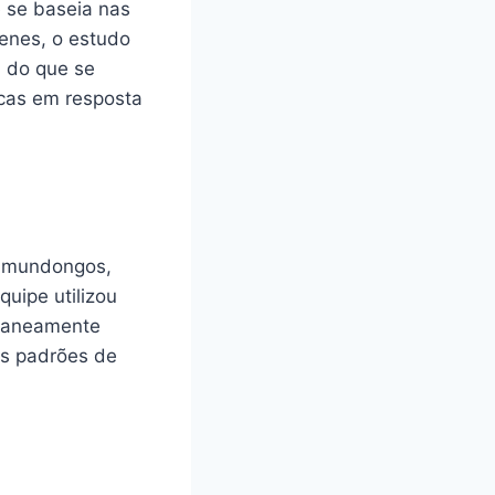
 se baseia nas
genes, o estudo
 do que se
icas em resposta
camundongos,
uipe utilizou
ltaneamente
os padrões de