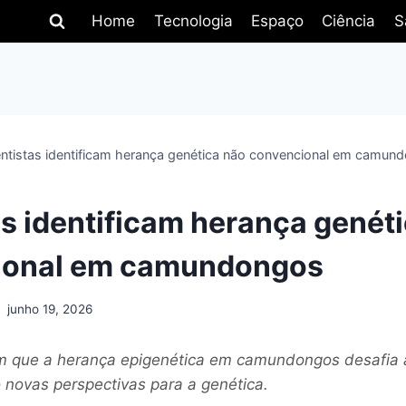
Home
Tecnologia
Espaço
Ciência
S
entistas identificam herança genética não convencional em camun
as identificam herança genét
ional em camundongos
junho 19, 2026
am que a herança epigenética em camundongos desafia 
 novas perspectivas para a genética.