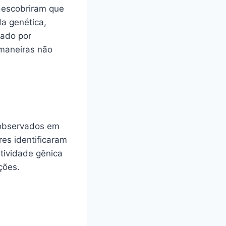
descobriram que
da genética,
iado por
 maneiras não
 observados em
es identificaram
tividade gênica
ções.