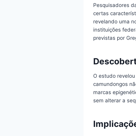
Pesquisadores da
certas caracterís
revelando uma no
instituições fede
previstas por Gr
Descobert
O estudo revelou
camundongos não 
marcas epigenéti
sem alterar a se
Implicaçõe