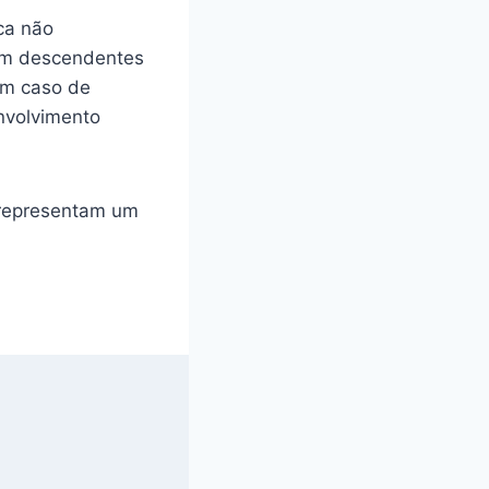
ca não
 em descendentes
um caso de
nvolvimento
representam um