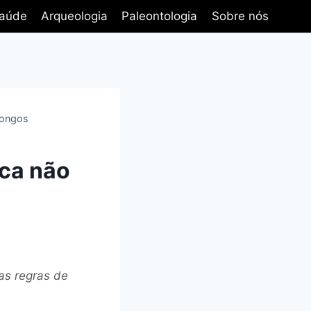
aúde
Arqueologia
Paleontologia
Sobre nós
dongos
ica não
as regras de