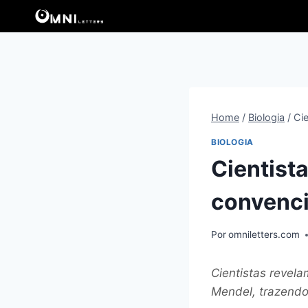
Pular
para
o
Conteúdo
Home
/
Biologia
/
Ci
BIOLOGIA
Cientist
convenc
Por
omniletters.com
Cientistas revel
Mendel, trazendo