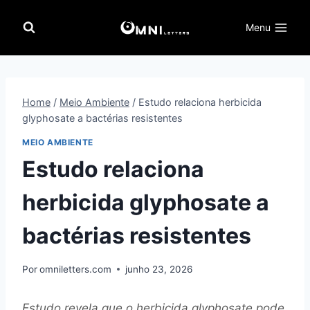
Pular
para
Menu
o
Conteúdo
Home
/
Meio Ambiente
/
Estudo relaciona herbicida
glyphosate a bactérias resistentes
MEIO AMBIENTE
Estudo relaciona
herbicida glyphosate a
bactérias resistentes
Por
omniletters.com
junho 23, 2026
Estudo revela que o herbicida glyphosate pode