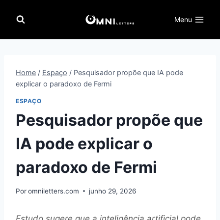
Pular
para
Menu
o
Conteúdo
Home
/
Espaço
/
Pesquisador propõe que IA pode
explicar o paradoxo de Fermi
ESPAÇO
Pesquisador propõe que
IA pode explicar o
paradoxo de Fermi
Por
omniletters.com
junho 29, 2026
Estudo sugere que a inteligência artificial pode