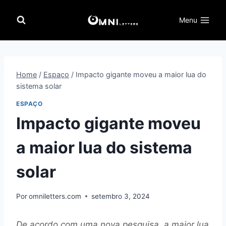
Pular
para
Menu
o
Conteúdo
Home
/
Espaço
/
Impacto gigante moveu a maior lua do
sistema solar
ESPAÇO
Impacto gigante moveu
a maior lua do sistema
solar
Por
omniletters.com
setembro 3, 2024
De acordo com uma nova pesquisa, a maior lua