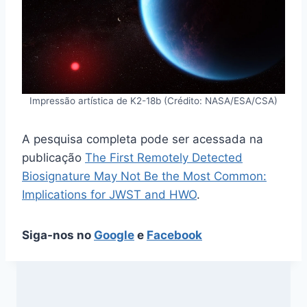
Impressão artística de K2-18b (Crédito: NASA/ESA/CSA)
A pesquisa completa pode ser acessada na
publicação
The First Remotely Detected
Biosignature May Not Be the Most Common:
Implications for JWST and HWO
.
Siga-nos no
Google
e
Facebook