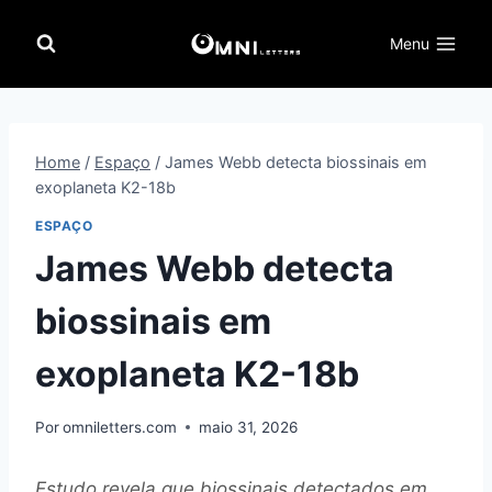
Pular
para
Menu
o
Conteúdo
Home
/
Espaço
/
James Webb detecta biossinais em
exoplaneta K2-18b
ESPAÇO
James Webb detecta
biossinais em
exoplaneta K2-18b
Por
omniletters.com
maio 31, 2026
Estudo revela que biossinais detectados em