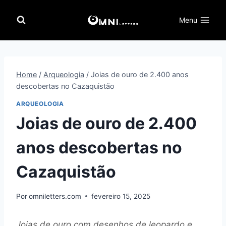
Pular
para
Menu
o
Conteúdo
Home
/
Arqueologia
/
Joias de ouro de 2.400 anos
descobertas no Cazaquistão
ARQUEOLOGIA
Joias de ouro de 2.400
anos descobertas no
Cazaquistão
Por
omniletters.com
fevereiro 15, 2025
Joias de ouro com desenhos de leopardo e