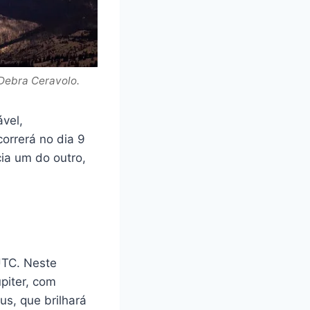
 Debra Ceravolo.
vel,
orrerá no dia 9
ia um do outro,
UTC. Neste
piter, com
us, que brilhará