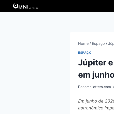
Pular
para
o
Conteúdo
Home
/
Espaço
/
Júp
ESPAÇO
Júpiter 
em junh
Por
omniletters.com
Em junho de 2026
astronômico impe