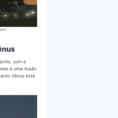
rium.
ênus
junto, com a
etas é uma ilusão
quanto Vênus está