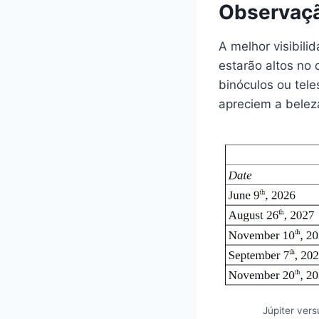
Observaçã
A melhor visibil
estarão altos no
binóculos ou tel
apreciem a bele
Júpiter ver