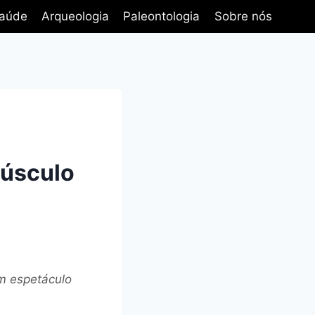
aúde
Arqueologia
Paleontologia
Sobre nós
púsculo
m espetáculo