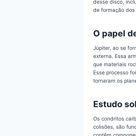
desse disco, incl
de formação dos 
O papel d
Júpiter, ao se fo
externa. Essa arm
que materiais ro
Esse processo foi
tornaram os plan
Estudo so
Os condritos car
colisões, são fu
contêm component