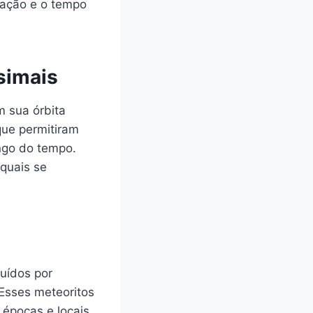
zação e o tempo
simais
m sua órbita
que permitiram
ngo do tempo.
 quais se
uídos por
 Esses meteoritos
épocas e locais