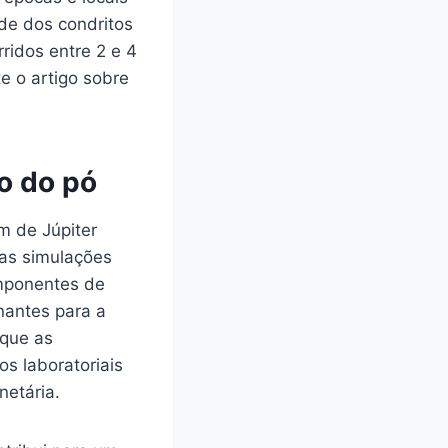
de dos condritos
ridos entre 2 e 4
e o artigo sobre
o do pó
m de Júpiter
sas simulações
omponentes de
nantes para a
 que as
s laboratoriais
netária.