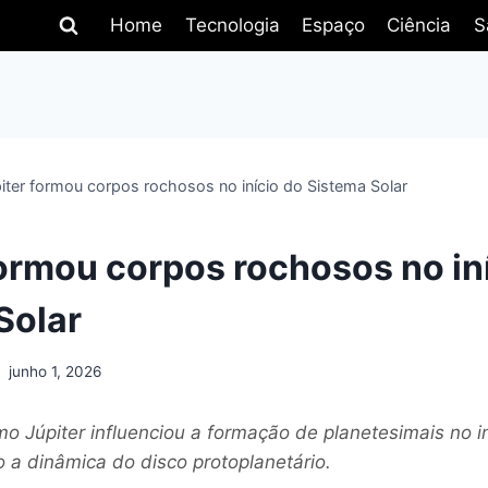
Home
Tecnologia
Espaço
Ciência
S
iter formou corpos rochosos no início do Sistema Solar
formou corpos rochosos no in
Solar
junho 1, 2026
o Júpiter influenciou a formação de planetesimais no i
 a dinâmica do disco protoplanetário.