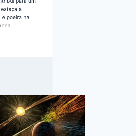
ntribui para um
destaca a
 e poeira na
ânea.