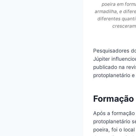
poeira em forma
armadilha, e dife
diferentes quant
cresceram 
Pesquisadores do
Júpiter influenci
publicado na rev
protoplanetário e
Formação 
Após a formação 
protoplanetário 
poeira, foi o loc