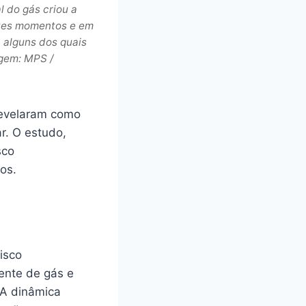
l do gás criou a
ntes momentos e em
 alguns dos quais
agem: MPS /
revelaram como
ar. O estudo,
sco
os.
isco
mente de gás e
. A dinâmica