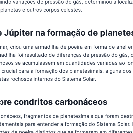
uindo variações de pressão do gás, determinou a locali
planetas e outros corpos celestes.
e Júpiter na formação de planete
rmar, criou uma armadilha de poeira em forma de anel e
adilha foi resultado de diferenças de pressão do gás, 
chosos se acumulassem em quantidades variadas ao lo
 crucial para a formação dos planetesimais, alguns dos
etas rochosos internos do Sistema Solar.
bre condritos carbonáceos
bonáceos, fragmentos de planetesimais que foram destr
ndamentais para entender a formação do Sistema Solar.
es de poeira distintos que se formaram em diferentes 