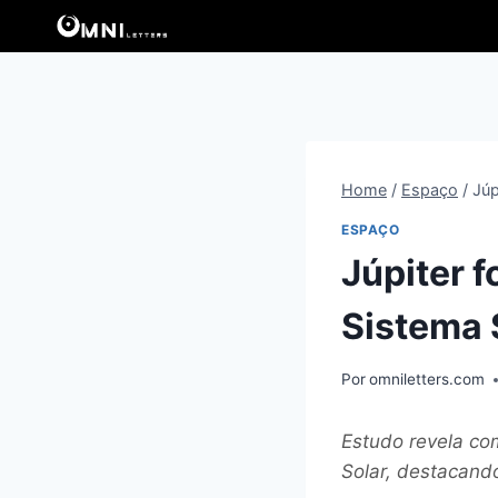
Pular
para
o
Conteúdo
Home
/
Espaço
/
Júp
ESPAÇO
Júpiter 
Sistema 
Por
omniletters.com
Estudo revela com
Solar, destacando