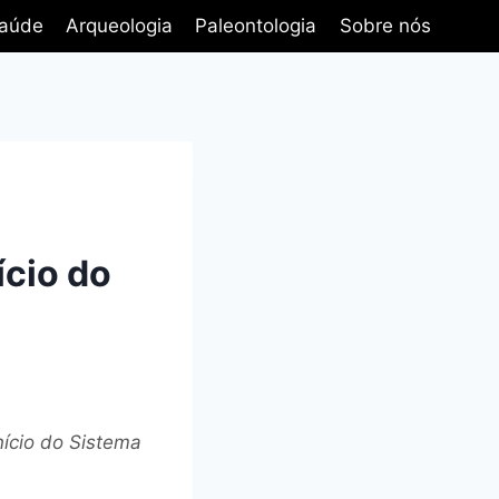
aúde
Arqueologia
Paleontologia
Sobre nós
ício do
nício do Sistema