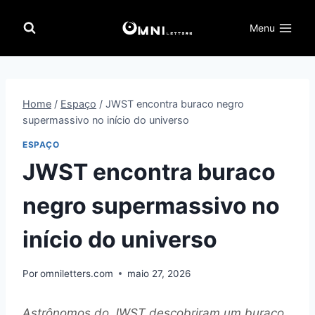
Pular
para
Menu
o
Conteúdo
Home
/
Espaço
/
JWST encontra buraco negro
supermassivo no início do universo
ESPAÇO
JWST encontra buraco
negro supermassivo no
início do universo
Por
omniletters.com
maio 27, 2026
Astrônomos do JWST descobriram um buraco