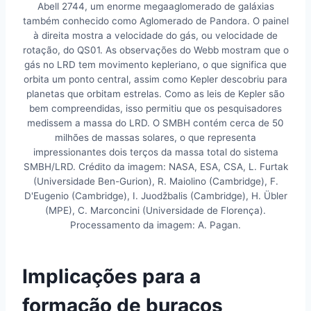
Abell 2744, um enorme megaaglomerado de galáxias
também conhecido como Aglomerado de Pandora. O painel
à direita mostra a velocidade do gás, ou velocidade de
rotação, do QS01. As observações do Webb mostram que o
gás no LRD tem movimento kepleriano, o que significa que
orbita um ponto central, assim como Kepler descobriu para
planetas que orbitam estrelas. Como as leis de Kepler são
bem compreendidas, isso permitiu que os pesquisadores
medissem a massa do LRD. O SMBH contém cerca de 50
milhões de massas solares, o que representa
impressionantes dois terços da massa total do sistema
SMBH/LRD. Crédito da imagem: NASA, ESA, CSA, L. Furtak
(Universidade Ben-Gurion), R. Maiolino (Cambridge), F.
D'Eugenio (Cambridge), I. Juodžbalis (Cambridge), H. Übler
(MPE), C. Marconcini (Universidade de Florença).
Processamento da imagem: A. Pagan.
Implicações para a
formação de buracos